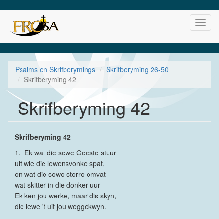
Skip
Toggl
to
naviga
main
content
Psalms en Skrifberymings
Skrifberyming 26-50
Skrifberyming 42
Skrifberyming 42
Skrifberyming 42
1. Ek wat die sewe Geeste stuur
uit wie die lewensvonke spat,
en wat die sewe sterre omvat
wat skitter in die donker uur -
Ek ken jou werke, maar dis skyn,
die lewe 't uit jou weggekwyn.