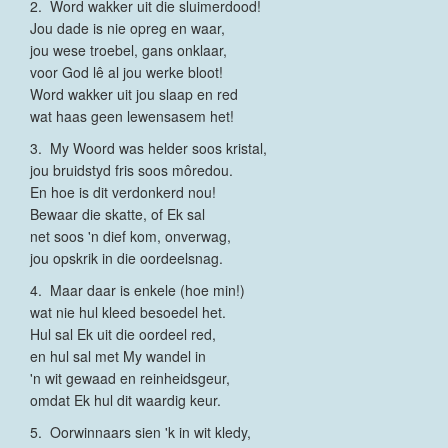
2. Word wakker uit die sluimerdood!
Jou dade is nie opreg en waar,
jou wese troebel, gans onklaar,
voor God lê al jou werke bloot!
Word wakker uit jou slaap en red
wat haas geen lewensasem het!
3. My Woord was helder soos kristal,
jou bruidstyd fris soos môredou.
En hoe is dit verdonkerd nou!
Bewaar die skatte, of Ek sal
net soos 'n dief kom, onverwag,
jou opskrik in die oordeelsnag.
4. Maar daar is enkele (hoe min!)
wat nie hul kleed besoedel het.
Hul sal Ek uit die oordeel red,
en hul sal met My wandel in
'n wit gewaad en reinheidsgeur,
omdat Ek hul dit waardig keur.
5. Oorwinnaars sien 'k in wit kledy,