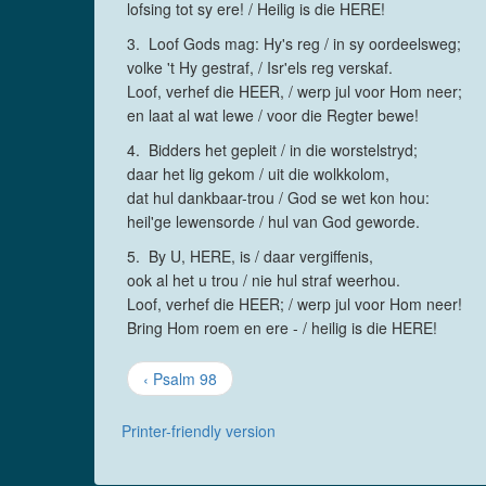
lofsing tot sy ere! / Heilig is die HERE!
3. Loof Gods mag: Hy's reg / in sy oordeelsweg;
volke 't Hy gestraf, / Isr'els reg verskaf.
Loof, verhef die HEER, / werp jul voor Hom neer;
en laat al wat lewe / voor die Regter bewe!
4. Bidders het gepleit / in die worstelstryd;
daar het lig gekom / uit die wolkkolom,
dat hul dankbaar-trou / God se wet kon hou:
heil'ge lewensorde / hul van God geworde.
5. By U, HERE, is / daar vergiffenis,
ook al het u trou / nie hul straf weerhou.
Loof, verhef die HEER; / werp jul voor Hom neer!
Bring Hom roem en ere - / heilig is die HERE!
‹ Psalm 98
Printer-friendly version