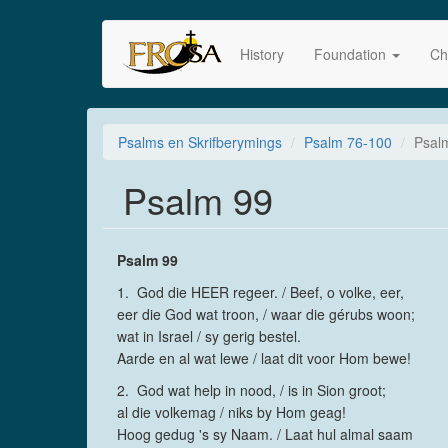
Skip
to
History
Foundation
Ch
main
content
Psalms en Skrifberymings
Psalm 76-100
Psal
Psalm 99
Psalm 99
1. God die HEER regeer. / Beef, o volke, eer,
eer die God wat troon, / waar die gérubs woon;
wat in Israel / sy gerig bestel.
Aarde en al wat lewe / laat dit voor Hom bewe!
2. God wat help in nood, / is in Sion groot;
al die volkemag / niks by Hom geag!
Hoog gedug 's sy Naam. / Laat hul almal saam