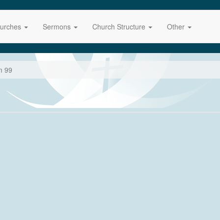
urches
Sermons
Church Structure
Other
m 99