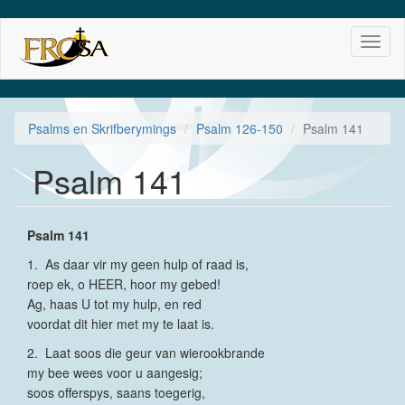
Skip
Toggl
to
naviga
main
content
Psalms en Skrifberymings
Psalm 126-150
Psalm 141
Psalm 141
Psalm 141
1. As daar vir my geen hulp of raad is,
roep ek, o HEER, hoor my gebed!
Ag, haas U tot my hulp, en red
voordat dit hier met my te laat is.
2. Laat soos die geur van wierookbrande
my bee wees voor u aangesig;
soos offerspys, saans toegerig,