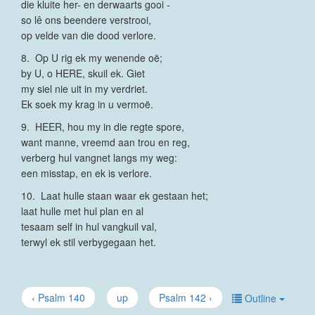
die kluite her- en derwaarts gooi -
so lê ons beendere verstrooi,
op velde van die dood verlore.
8. Op U rig ek my wenende oë;
by U, o HERE, skuil ek. Giet
my siel nie uit in my verdriet.
Ek soek my krag in u vermoë.
9. HEER, hou my in die regte spore,
want manne, vreemd aan trou en reg,
verberg hul vangnet langs my weg:
een misstap, en ek is verlore.
10. Laat hulle staan waar ek gestaan het;
laat hulle met hul plan en al
tesaam self in hul vangkuil val,
terwyl ek stil verbygegaan het.
‹ Psalm 140
up
Psalm 142 ›
Outline