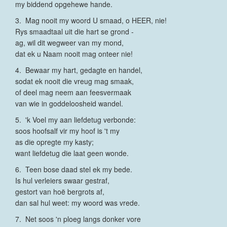
my biddend opgehewe hande.
3. Mag nooit my woord U smaad, o HEER, nie!
Rys smaadtaal uit die hart se grond -
ag, wil dit wegweer van my mond,
dat ek u Naam nooit mag onteer nie!
4. Bewaar my hart, gedagte en handel,
sodat ek nooit die vreug mag smaak,
of deel mag neem aan feesvermaak
van wie in goddeloosheid wandel.
5. 'k Voel my aan liefdetug verbonde:
soos hoofsalf vir my hoof is 't my
as die opregte my kasty;
want liefdetug die laat geen wonde.
6. Teen bose daad stel ek my bede.
Is hul verleiers swaar gestraf,
gestort van hoë bergrots af,
dan sal hul weet: my woord was vrede.
7. Net soos 'n ploeg langs donker vore