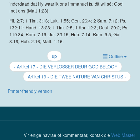
inderdaad dat Hy waarlik ons Immanuel is, dit wil sê: God
met ons (Matt 1:23).
Fil. 2:7; 1 Tim. 3:16; Luk. 1:55; Gen. 26:4; 2 Sam. 7:12; Ps.
132:11; Hand. 13:23; 1 Tim. 2:5; 1 Kor. 12:3; Deut. 29:2; Ps.
119:34; Rom. 7:19; Jer. 33:15; Heb. 7:14; Rom. 9:5; Gal.
3:16; Heb. 2:16; Matt. 1:16.
up
Outline
‹ Artikel 17 - DIE VERLOSSER DEUR GOD BELOOF
Artikel 19 - DIE TWEE NATURE VAN CHRISTUS ›
Printer-friendly version
Vir enige navrae of kommentaar, kontak die
Web Master