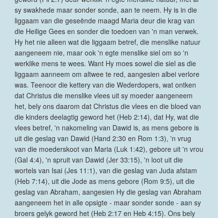
sy swakhede maar sonder sonde, aan te neem. Hy is in die
liggaam van die geseënde maagd Maria deur die krag van
die Heilige Gees en sonder die toedoen van 'n man verwek.
Hy het nie alleen wat die liggaam betref, die menslike natuur
aangeneem nie, maar ook 'n egte menslike siel om so 'n
werklike mens te wees. Want Hy moes sowel die siel as die
liggaam aanneem om altwee te red, aangesien albei verlore
was. Teenoor die kettery van die Wederdopers, wat ontken
dat Christus die menslike vlees uit sy moeder aangeneem
het, bely ons daarom dat Christus die vlees en die bloed van
die kinders deelagtig geword het (Heb 2:14), dat Hy, wat die
vlees betref, 'n nakomeling van Dawid is, as mens gebore is
uit die geslag van Dawid (Hand 2:30 en Rom 1:3), 'n vrug
van die moederskoot van Maria (Luk 1:42), gebore uit 'n vrou
(Gal 4:4), 'n spruit van Dawid (Jer 33:15), 'n loot uit die
wortels van Isai (Jes 11:1), van die geslag van Juda afstam
(Heb 7:14), uit die Jode as mens gebore (Rom 9:5), uit die
geslag van Abraham, aangesien Hy die geslag van Abraham
aangeneem het in alle opsigte - maar sonder sonde - aan sy
broers gelyk geword het (Heb 2:17 en Heb 4:15). Ons bely