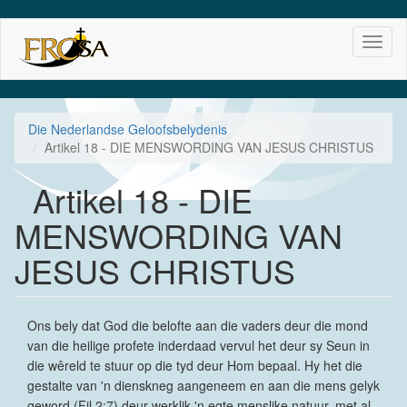
Skip
Toggl
to
naviga
main
content
Die Nederlandse Geloofsbelydenis
Artikel 18 - DIE MENSWORDING VAN JESUS CHRISTUS
Artikel 18 - DIE
MENSWORDING VAN
JESUS CHRISTUS
Ons bely dat God die belofte aan die vaders deur die mond
van die heilige profete inderdaad vervul het deur sy Seun in
die wêreld te stuur op die tyd deur Hom bepaal. Hy het die
gestalte van 'n dienskneg aangeneem en aan die mens gelyk
geword (Fil 2:7) deur werklik 'n egte menslike natuur, met al