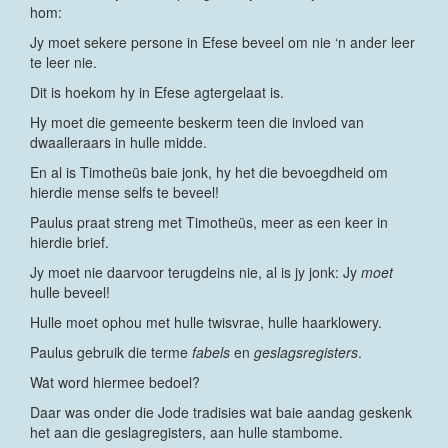
hom:
Jy moet sekere persone in Efese beveel om nie ‘n ander leer
te leer nie.
Dit is hoekom hy in Efese agtergelaat is.
Hy moet die gemeente beskerm teen die invloed van
dwaalleraars in hulle midde.
En al is Timotheüs baie jonk, hy het die bevoegdheid om
hierdie mense selfs te beveel!
Paulus praat streng met Timotheüs, meer as een keer in
hierdie brief.
Jy moet nie daarvoor terugdeins nie, al is jy jonk: Jy
moet
hulle beveel!
Hulle moet ophou met hulle twisvrae, hulle haarklowery.
Paulus gebruik die terme
fabels
en
geslagsregisters
.
Wat word hiermee bedoel?
Daar was onder die Jode tradisies wat baie aandag geskenk
het aan die geslagregisters, aan hulle stambome.