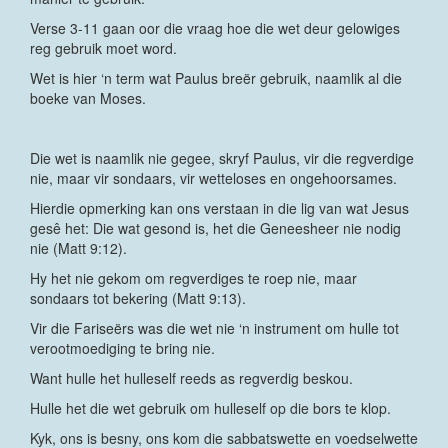
Verse 3-11 gaan oor die vraag hoe die wet deur gelowiges
reg gebruik moet word.
Wet is hier ‘n term wat Paulus breër gebruik, naamlik al die
boeke van Moses.
Die wet is naamlik nie gegee, skryf Paulus, vir die regverdige
nie, maar vir sondaars, vir wetteloses en ongehoorsames.
Hierdie opmerking kan ons verstaan in die lig van wat Jesus
gesê het: Die wat gesond is, het die Geneesheer nie nodig
nie (Matt 9:12).
Hy het nie gekom om regverdiges te roep nie, maar
sondaars tot bekering (Matt 9:13).
Vir die Fariseërs was die wet nie ‘n instrument om hulle tot
verootmoediging te bring nie.
Want hulle het hulleself reeds as regverdig beskou.
Hulle het die wet gebruik om hulleself op die bors te klop.
Kyk, ons is besny, ons kom die sabbatswette en voedselwette