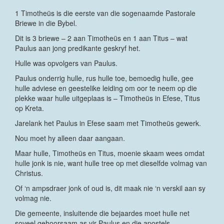
1 Timotheüs is die eerste van die sogenaamde Pastorale
Briewe in die Bybel.
Dit is 3 briewe – 2 aan Timotheüs en 1 aan Titus – wat
Paulus aan jong predikante geskryf het.
Hulle was opvolgers van Paulus.
Paulus onderrig hulle, rus hulle toe, bemoedig hulle, gee
hulle adviese en geestelike leiding om oor te neem op die
plekke waar hulle uitgeplaas is – Timotheüs in Efese, Titus
op Kreta.
Jarelank het Paulus in Efese saam met Timotheüs gewerk.
Nou moet hy alleen daar aangaan.
Maar hulle, Timotheüs en Titus, moenie skaam wees omdat
hulle jonk is nie, want hulle tree op met dieselfde volmag van
Christus.
Of ‘n ampsdraer jonk of oud is, dit maak nie ‘n verskil aan sy
volmag nie.
Die gemeente, insluitende die bejaardes moet hulle net
soveel gehoorsaam as vir Paulus en die apostels.