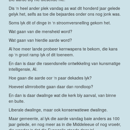
Dis ‘n heel ander plek vandag as wat dit honderd jaar gelede
gelyk het, selfs as toe die bejaardes onder ons nog jonk was.
Soms lyk dit of dinge in ‘n stroomversnelling gekom het.
Wat gaan van die mensheid word?
Wat gaan van hierdie aarde word?
Al hoe meer lande probeer kernwapens te bekom, die kans
op ‘n groot ramp lyk of dit toeneem.
En dan is daar die rasendsnelle ontwikkeling van kunsmatige
intelligensie, AI.
Hoe gaan die aarde oor ‘n paar dekades lyk?
Hoeveel slimrobotte gaan daar dan rondloop?
En dan is daar dwalinge wat die kerk bly aanval, van binne
en buite.
Liberale dwalinge, maar ook konserwatiewe dwalinge.
Maar gemeente, al lyk die aarde vandag baie anders as 100
jaar gelede, en nog meer as in die Middeleeue of nog vroeër,