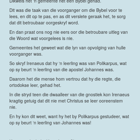
Dikwels het ‘n gemeente net een Bybel gehad.
Dit was die taak van die voorganger om die Bybel voor te
lees, en dit op te pas, en as dit verslete geraak het, te sorg
dat dit betroubaar oorgeskryf word.
En dan praat ons nog nie eers oor die betroubare uitleg van
die Woord wat voorgelees is nie.
Gemeentes het geweet wat die lyn van opvolging van hulle
voorganger was.
So skryf Irenaeus dat hy ‘n leerling was van Polikarpus, wat
op sy beurt ‘n leerling van die apostel Johannes was.
Daarom het die mense hom vertrou dat hy die regte, die
ortodokse leer, gehad het.
In die stryd teen die dwaalleer van die gnostiek kon Irenaeus
kragtig getuig dat dit nie met Christus se leer ooreenstem
nie.
En hy kon dit weet, want hy het by Polikarpus gestudeer, wat
op sy beurt ‘n leerling van Johannes was!