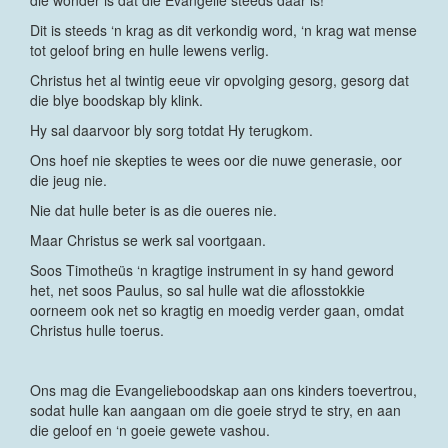
die wonder is dat die Evangelie steeds daar is!
Dit is steeds ‘n krag as dit verkondig word, ‘n krag wat mense
tot geloof bring en hulle lewens verlig.
Christus het al twintig eeue vir opvolging gesorg, gesorg dat
die blye boodskap bly klink.
Hy sal daarvoor bly sorg totdat Hy terugkom.
Ons hoef nie skepties te wees oor die nuwe generasie, oor
die jeug nie.
Nie dat hulle beter is as die oueres nie.
Maar Christus se werk sal voortgaan.
Soos Timotheüs ‘n kragtige instrument in sy hand geword
het, net soos Paulus, so sal hulle wat die aflosstokkie
oorneem ook net so kragtig en moedig verder gaan, omdat
Christus hulle toerus.
Ons mag die Evangelieboodskap aan ons kinders toevertrou,
sodat hulle kan aangaan om die goeie stryd te stry, en aan
die geloof en ‘n goeie gewete vashou.