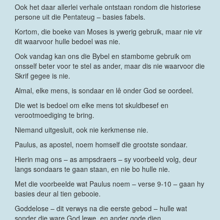
Ook het daar allerlei verhale ontstaan rondom die historiese
persone uit die Pentateug – basies fabels.
Kortom, die boeke van Moses is ywerig gebruik, maar nie vir
dit waarvoor hulle bedoel was nie.
Ook vandag kan ons die Bybel en stambome gebruik om
onsself beter voor te stel as ander, maar dis nie waarvoor die
Skrif gegee is nie.
Almal, elke mens, is sondaar en lê onder God se oordeel.
Die wet is bedoel om elke mens tot skuldbesef en
verootmoediging te bring.
Niemand uitgesluit, ook nie kerkmense nie.
Paulus, as apostel, noem homself die grootste sondaar.
Hierin mag ons – as ampsdraers – sy voorbeeld volg, deur
langs sondaars te gaan staan, en nie bo hulle nie.
Met die voorbeelde wat Paulus noem – verse 9-10 – gaan hy
basies deur al tien gebooie.
Goddelose – dit verwys na die eerste gebod – hulle wat
sonder die ware God lewe, en ander gode dien.