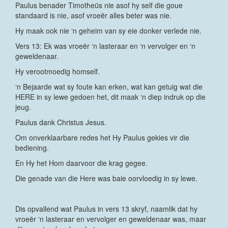
Paulus benader Timotheüs nie asof hy self die goue
standaard is nie, asof vroeër alles beter was nie.
Hy maak ook nie ‘n geheim van sy eie donker verlede nie.
Vers 13: Ek was vroeër ‘n lasteraar en ‘n vervolger en ‘n
geweldenaar.
Hy verootmoedig homself.
‘n Bejaarde wat sy foute kan erken, wat kan getuig wat die
HERE in sy lewe gedoen het, dit maak ‘n diep indruk op die
jeug.
Paulus dank Christus Jesus.
Om onverklaarbare redes het Hy Paulus gekies vir die
bediening.
En Hy het Hom daarvoor die krag gegee.
Die genade van die Here was baie oorvloedig in sy lewe.
Dis opvallend wat Paulus in vers 13 skryf, naamlik dat hy
vroeër ‘n lasteraar en vervolger en geweldenaar was, maar