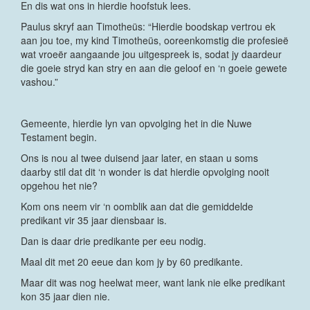
En dis wat ons in hierdie hoofstuk lees.
Paulus skryf aan Timotheüs: “Hierdie boodskap vertrou ek
aan jou toe, my kind Timotheüs, ooreenkomstig die profesieë
wat vroeër aangaande jou uitgespreek is, sodat jy daardeur
die goeie stryd kan stry en aan die geloof en ‘n goeie gewete
vashou.”
Gemeente, hierdie lyn van opvolging het in die Nuwe
Testament begin.
Ons is nou al twee duisend jaar later, en staan u soms
daarby stil dat dit ‘n wonder is dat hierdie opvolging nooit
opgehou het nie?
Kom ons neem vir ‘n oomblik aan dat die gemiddelde
predikant vir 35 jaar diensbaar is.
Dan is daar drie predikante per eeu nodig.
Maal dit met 20 eeue dan kom jy by 60 predikante.
Maar dit was nog heelwat meer, want lank nie elke predikant
kon 35 jaar dien nie.