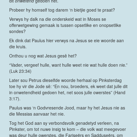
dit
onwetend
gedoen het.
Probeer hy homself tog darem ‘n bietjie goed te praat?
Verwys hy dalk na die onderskeid wat in Moses se
offerwetgewing gemaak is tussen opsetlike en onopsetlike
sondes?
Ek dink dat Paulus hier verwys na Jesus se eie woorde aan
die kruis.
Onthou u nog wat Jesus gesê het?
“Vader, vergeef hulle, want hulle weet nie wat hulle doen nie.”
(Luk 23:34)
Later sou Petrus dieselfde woorde herhaal op Pinksterdag
toe hy vir die Jode sê: “En nou, broeders, ek weet dat julle dit
in onwetendheid gedoen het, net soos julle owerstes” (Hand
3:17).
Paulus was ‘n Godvresende Jood, maar hy het Jesus nie as
die Messias aanvaar het nie.
Tog het God aan sy verbondsvolk genadetyd verleen, na
Pinkster, om tot nuwe insig te kom – die volk wat meegevoer
was deur hulle owerstes, die Fariseërs en Sadduseërs, om