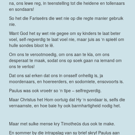
na, ons lewe reg, in teenstelling tot die heidene en tollenaars
en sondaars!
So het die Fariseërs die wet nie op die regte manier gebruik
nie.
Want God het sy wet nie gegee om sy kinders te laat beter
voel, self-regverdig te laat voel nie, maar juis as ‘n spieël om
hulle sondes bloot te lê.
Om ons te verootmoedig, om ons aan te kla, om ons
desperaat te maak, sodat ons op soek gaan na iemand om
ons te verlos!
Dat ons sal erken dat ons in onsself onheilig is, ja
moordenaars, en hoereerders, en sodomiete, ensovoorts is.
Paulus was ook vroeër so ‘n tipe – selfregverdig.
Maar Christus het Hom oortuig dat Hy ‘n sondaar is, selfs die
vernaamste, en hoe baie hy ook barmhartigheid nodig het.
Maar met sulke mense kry Timotheüs dus ook te make.
En sommer by die intrapslag van sy brief skryf Paulus aan