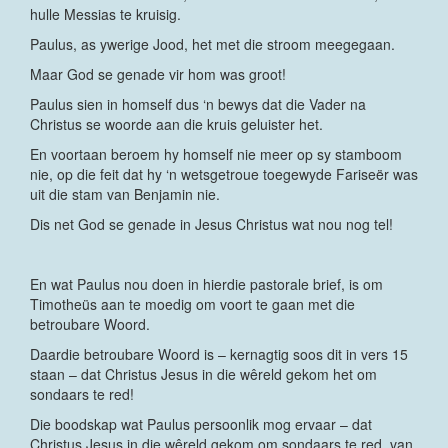
hulle Messias te kruisig.
Paulus, as ywerige Jood, het met die stroom meegegaan.
Maar God se genade vir hom was groot!
Paulus sien in homself dus ‘n bewys dat die Vader na
Christus se woorde aan die kruis geluister het.
En voortaan beroem hy homself nie meer op sy stamboom
nie, op die feit dat hy ‘n wetsgetroue toegewyde Fariseër was
uit die stam van Benjamin nie.
Dis net God se genade in Jesus Christus wat nou nog tel!
En wat Paulus nou doen in hierdie pastorale brief, is om
Timotheüs aan te moedig om voort te gaan met die
betroubare Woord.
Daardie betroubare Woord is – kernagtig soos dit in vers 15
staan – dat Christus Jesus in die wêreld gekom het om
sondaars te red!
Die boodskap wat Paulus persoonlik mog ervaar – dat
Christus Jesus in die wêreld gekom om sondaars te red, van