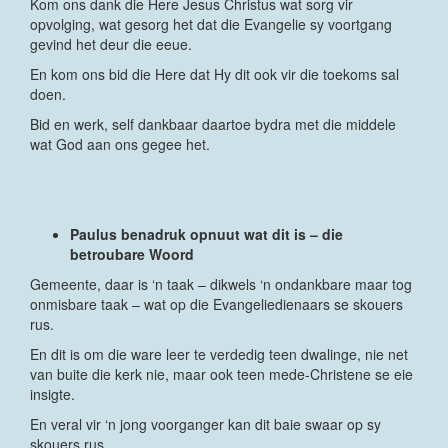
Kom ons dank die Here Jesus Christus wat sorg vir
opvolging, wat gesorg het dat die Evangelie sy voortgang
gevind het deur die eeue.
En kom ons bid die Here dat Hy dit ook vir die toekoms sal
doen.
Bid en werk, self dankbaar daartoe bydra met die middele
wat God aan ons gegee het.
Paulus benadruk opnuut wat dit is – die
betroubare Woord
Gemeente, daar is ‘n taak – dikwels ‘n ondankbare maar tog
onmisbare taak – wat op die Evangeliedienaars se skouers
rus.
En dit is om die ware leer te verdedig teen dwalinge, nie net
van buite die kerk nie, maar ook teen mede-Christene se eie
insigte.
En veral vir ‘n jong voorganger kan dit baie swaar op sy
skouers rus.