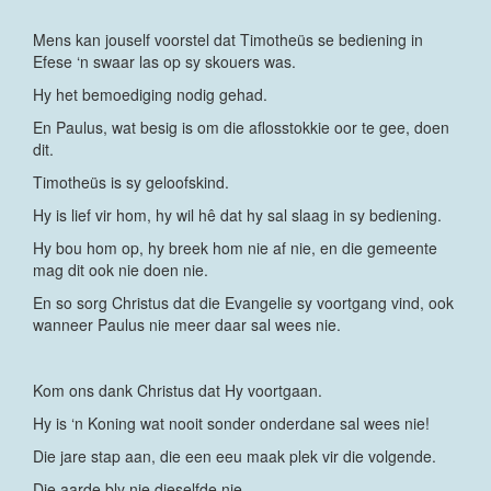
Mens kan jouself voorstel dat Timotheüs se bediening in
Efese ‘n swaar las op sy skouers was.
Hy het bemoediging nodig gehad.
En Paulus, wat besig is om die aflosstokkie oor te gee, doen
dit.
Timotheüs is sy geloofskind.
Hy is lief vir hom, hy wil hê dat hy sal slaag in sy bediening.
Hy bou hom op, hy breek hom nie af nie, en die gemeente
mag dit ook nie doen nie.
En so sorg Christus dat die Evangelie sy voortgang vind, ook
wanneer Paulus nie meer daar sal wees nie.
Kom ons dank Christus dat Hy voortgaan.
Hy is ‘n Koning wat nooit sonder onderdane sal wees nie!
Die jare stap aan, die een eeu maak plek vir die volgende.
Die aarde bly nie dieselfde nie.