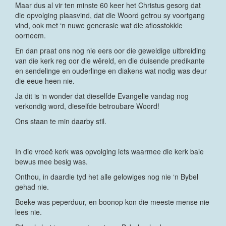
Maar dus al vir ten minste 60 keer het Christus gesorg dat
die opvolging plaasvind, dat die Woord getrou sy voortgang
vind, ook met ‘n nuwe generasie wat die aflosstokkie
oorneem.
En dan praat ons nog nie eers oor die geweldige uitbreiding
van die kerk reg oor die wêreld, en die duisende predikante
en sendelinge en ouderlinge en diakens wat nodig was deur
die eeue heen nie.
Ja dit is ‘n wonder dat dieselfde Evangelie vandag nog
verkondig word, dieselfde betroubare Woord!
Ons staan te min daarby stil.
In die vroeë kerk was opvolging iets waarmee die kerk baie
bewus mee besig was.
Onthou, in daardie tyd het alle gelowiges nog nie ‘n Bybel
gehad nie.
Boeke was peperduur, en boonop kon die meeste mense nie
lees nie.