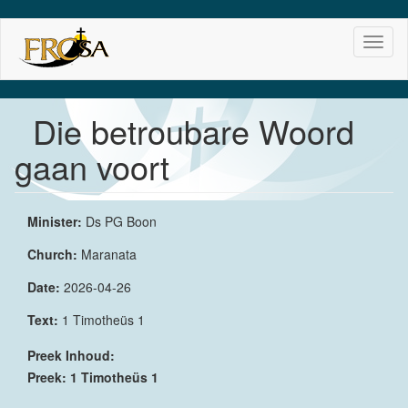
Skip
Toggl
to
naviga
main
content
Die betroubare Woord
gaan voort
Minister:
Ds PG Boon
Church:
Maranata
Date:
2026-04-26
Text:
1 Timotheüs 1
Preek Inhoud:
Preek: 1 Timotheüs 1