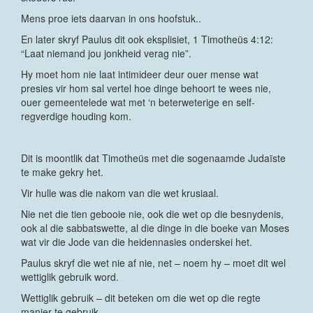
Mens proe iets daarvan in ons hoofstuk..
En later skryf Paulus dit ook eksplisiet, 1 Timotheüs 4:12:
“Laat niemand jou jonkheid verag nie”.
Hy moet hom nie laat intimideer deur ouer mense wat
presies vir hom sal vertel hoe dinge behoort te wees nie,
ouer gemeentelede wat met ‘n beterweterige en self-
regverdige houding kom.
Dit is moontlik dat Timotheüs met die sogenaamde Judaïste
te make gekry het.
Vir hulle was die nakom van die wet krusiaal.
Nie net die tien gebooie nie, ook die wet op die besnydenis,
ook al die sabbatswette, al die dinge in die boeke van Moses
wat vir die Jode van die heidennasies onderskei het.
Paulus skryf die wet nie af nie, net – noem hy – moet dit wel
wettiglik gebruik word.
Wettiglik gebruik – dit beteken om die wet op die regte
manier te gebruik.