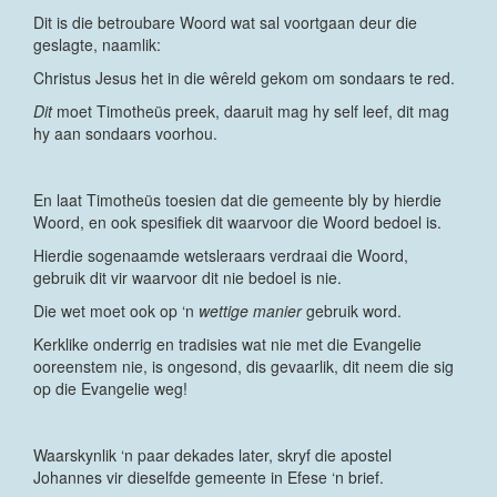
Dit is die betroubare Woord wat sal voortgaan deur die
geslagte, naamlik:
Christus Jesus het in die wêreld gekom om sondaars te red.
Dit
moet Timotheüs preek, daaruit mag hy self leef, dit mag
hy aan sondaars voorhou.
En laat Timotheüs toesien dat die gemeente bly by hierdie
Woord, en ook spesifiek dit waarvoor die Woord bedoel is.
Hierdie sogenaamde wetsleraars verdraai die Woord,
gebruik dit vir waarvoor dit nie bedoel is nie.
Die wet moet ook op ‘n
wettige manier
gebruik word.
Kerklike onderrig en tradisies wat nie met die Evangelie
ooreenstem nie, is ongesond, dis gevaarlik, dit neem die sig
op die Evangelie weg!
Waarskynlik ‘n paar dekades later, skryf die apostel
Johannes vir dieselfde gemeente in Efese ‘n brief.