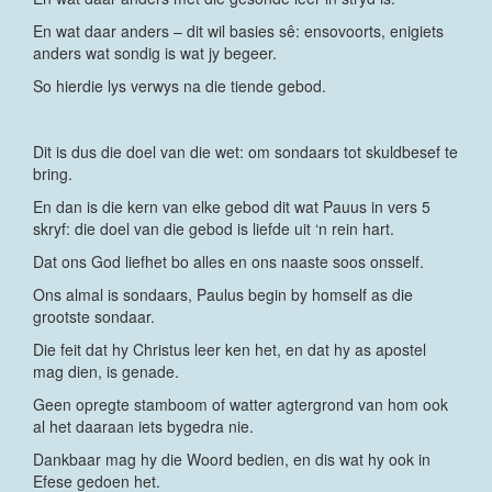
En wat daar anders – dit wil basies sê: ensovoorts, enigiets
anders wat sondig is wat jy begeer.
So hierdie lys verwys na die tiende gebod.
Dit is dus die doel van die wet: om sondaars tot skuldbesef te
bring.
En dan is die kern van elke gebod dit wat Pauus in vers 5
skryf: die doel van die gebod is liefde uit ‘n rein hart.
Dat ons God liefhet bo alles en ons naaste soos onsself.
Ons almal is sondaars, Paulus begin by homself as die
grootste sondaar.
Die feit dat hy Christus leer ken het, en dat hy as apostel
mag dien, is genade.
Geen opregte stamboom of watter agtergrond van hom ook
al het daaraan iets bygedra nie.
Dankbaar mag hy die Woord bedien, en dis wat hy ook in
Efese gedoen het.