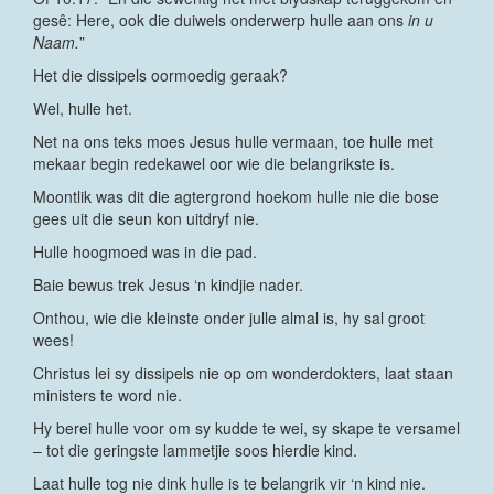
gesê: Here, ook die duiwels onderwerp hulle aan ons
in u
Naam.
”
Het die dissipels oormoedig geraak?
Wel, hulle het.
Net na ons teks moes Jesus hulle vermaan, toe hulle met
mekaar begin redekawel oor wie die belangrikste is.
Moontlik was dit die agtergrond hoekom hulle nie die bose
gees uit die seun kon uitdryf nie.
Hulle hoogmoed was in die pad.
Baie bewus trek Jesus ‘n kindjie nader.
Onthou, wie die kleinste onder julle almal is, hy sal groot
wees!
Christus lei sy dissipels nie op om wonderdokters, laat staan
ministers te word nie.
Hy berei hulle voor om sy kudde te wei, sy skape te versamel
– tot die geringste lammetjie soos hierdie kind.
Laat hulle tog nie dink hulle is te belangrik vir ‘n kind nie.