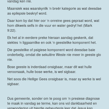
vandag ken nie.
Maansiek was waarskynlik ‘n breër kategorie as wat deesdae
as epilepsie beskryf word.
Daar kom by dat hier oor ‘n onreine gees gepraat word, wat
hom dikwels selfs in die vuur en water gedryf het (Mark
9:22).
Ek het al in eerdere preke hieraan aandag geskenk, dat
siektes ‘n liggaamlike en ook ‘n geestelike komponent het.
Die geestelike of psigiese komponent word deesdae baie
onderbelig, omdat die sekulêre Weste nie meer in geeste glo
nie.
Bose geeste is inderdaad onsigbaar, maar dit wat hulle
veroorsaak, hulle bose werke, is wel sigbaar.
Net soos die Heilige Gees onsigbaar is, maar sy werke is wel
sigbaar.
Dus gemeente, sonder om te poog om ‘n presiese diagnose
te maak in vandag se terme, kan ons vol dankbaarheid en
verwondering uit hierdie gebeurtenis leer dat Jesus kan