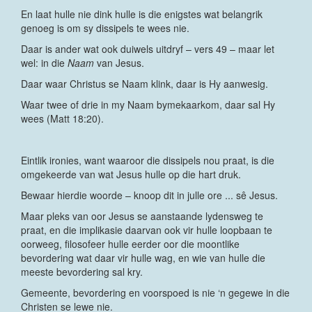
En laat hulle nie dink hulle is die enigstes wat belangrik
genoeg is om sy dissipels te wees nie.
Daar is ander wat ook duiwels uitdryf – vers 49 – maar let
wel: in die
Naam
van Jesus.
Daar waar Christus se Naam klink, daar is Hy aanwesig.
Waar twee of drie in my Naam bymekaarkom, daar sal Hy
wees (Matt 18:20).
Eintlik ironies, want waaroor die dissipels nou praat, is die
omgekeerde van wat Jesus hulle op die hart druk.
Bewaar hierdie woorde – knoop dit in julle ore ... sê Jesus.
Maar pleks van oor Jesus se aanstaande lydensweg te
praat, en die implikasie daarvan ook vir hulle loopbaan te
oorweeg, filosofeer hulle eerder oor die moontlike
bevordering wat daar vir hulle wag, en wie van hulle die
meeste bevordering sal kry.
Gemeente, bevordering en voorspoed is nie ‘n gegewe in die
Christen se lewe nie.