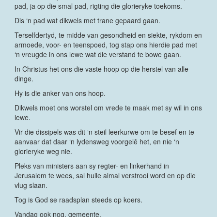
pad, ja op die smal pad, rigting die glorieryke toekoms.
Dis ‘n pad wat dikwels met trane gepaard gaan.
Terselfdertyd, te midde van gesondheid en siekte, rykdom en
armoede, voor- en teenspoed, tog stap ons hierdie pad met
‘n vreugde in ons lewe wat die verstand te bowe gaan.
In Christus het ons die vaste hoop op die herstel van alle
dinge.
Hy is die anker van ons hoop.
Dikwels moet ons worstel om vrede te maak met sy wil in ons
lewe.
Vir die dissipels was dit ‘n steil leerkurwe om te besef en te
aanvaar dat daar ‘n lydensweg voorgelê het, en nie ‘n
glorieryke weg nie.
Pleks van ministers aan sy regter- en linkerhand in
Jerusalem te wees, sal hulle almal verstrooi word en op die
vlug slaan.
Tog is God se raadsplan steeds op koers.
Vandag ook nog, gemeente.