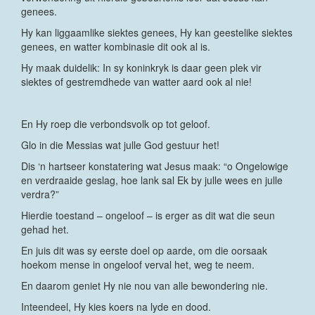
genees.
Hy kan liggaamlike siektes genees, Hy kan geestelike siektes
genees, en watter kombinasie dit ook al is.
Hy maak duidelik: In sy koninkryk is daar geen plek vir
siektes of gestremdhede van watter aard ook al nie!
En Hy roep die verbondsvolk op tot geloof.
Glo in die Messias wat julle God gestuur het!
Dis ‘n hartseer konstatering wat Jesus maak: “o Ongelowige
en verdraaide geslag, hoe lank sal Ek by julle wees en julle
verdra?”
Hierdie toestand – ongeloof – is erger as dit wat die seun
gehad het.
En juis dit was sy eerste doel op aarde, om die oorsaak
hoekom mense in ongeloof verval het, weg te neem.
En daarom geniet Hy nie nou van alle bewondering nie.
Inteendeel, Hy kies koers na lyde en dood.