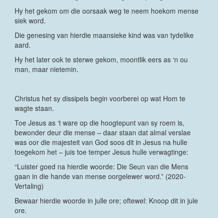
Hy het gekom om die oorsaak weg te neem hoekom mense
siek word.
Die genesing van hierdie maansieke kind was van tydelike
aard.
Hy het later ook te sterwe gekom, moontlik eers as ‘n ou
man, maar nietemin.
Christus het sy dissipels begin voorberei op wat Hom te
wagte staan.
Toe Jesus as ‘t ware op die hoogtepunt van sy roem is,
bewonder deur die mense – daar staan dat almal verslae
was oor die majesteit van God soos dit in Jesus na hulle
toegekom het – juis toe temper Jesus hulle verwagtinge:
“Luister goed na hierdie woorde: Die Seun van die Mens
gaan in die hande van mense oorgelewer word.” (2020-
Vertaling)
Bewaar hierdie woorde in julle ore; oftewel: Knoop dit in jule
ore.