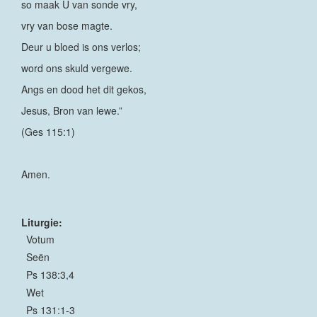
so maak U van sonde vry,
vry van bose magte.
Deur u bloed is ons verlos;
word ons skuld vergewe.
Angs en dood het dit gekos,
Jesus, Bron van lewe.”
(Ges 115:1)
Amen.
Liturgie:
Votum
Seën
Ps 138:3,4
Wet
Ps 131:1-3