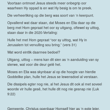
Voortaan ontmoet Jesus steeds meer onbegrip oor
waarheen Hy oppad is en wat Hy besig is om te preek.
Die verheerliking op die berg was soort van ‘n keerpunt.
Opvallend wat daar staan, dat Moses en Elia daar op die
berg met Hom gepraat het oor sy uitgang, oftewel sy uittog,
staan daar in die 2020-Vertaling:
Hulle het met Hom gepraat “oor sy uittog, wat Hy in
Jerusalem tot vervulling sou bring.” (vers 31)
Wat word eintlik daarmee bedoel?
Uitgang, uittog – mens kan dit sien as ‘n aanduiding van sy
sterwe, wat voor die deur gelê het.
Moses en Elia was skynbaar al op die hoogte van hierdie
Goddelike plan, hulle het Jesus se lewensdoel al verstaan.
Die dissipels egter nog nie, al het Jesus dit ook al met soveel
woorde vir hulle gesê, het hulle dit nog nie gesnap nie (Luk
9:22)
Gemeente, Christus openbaar Homself hier as ‘n egte leier.