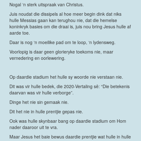
Nogal ‘n sterk uitspraak van Christus.
Juis noudat die dissipels al hoe meer begin dink dat niks
hulle Messias gaan kan terughou nie, dat die hemelse
koninkryk basies om die draai is, juis nou bring Jesus hulle af
aarde toe.
Daar is nog ‘n moeilike pad om te loop, ‘n lydensweg.
Voorlopig is daar geen glorieryke toekoms nie, maar
vernedering en oorlewering.
Op daardie stadium het hulle sy woorde nie verstaan nie.
Dit was vir hulle bedek, die 2020-Vertaling sê: “Die betekenis
daarvan was vir hulle verborge”.
Dinge het nie sin gemaak nie.
Dit het nie in hulle prentjie gepas nie.
Ook was hulle skynbaar bang op daardie stadium om Hom
nader daaroor uit te vra.
Maar Jesus het baie bewus daardie prentjie wat hulle in hulle