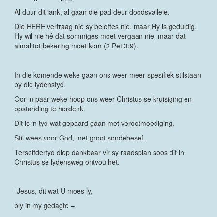
Al duur dit lank, al gaan die pad deur doodsvalleie.
Die HERE vertraag nie sy beloftes nie, maar Hy is geduldig,
Hy wil nie hê dat sommiges moet vergaan nie, maar dat
almal tot bekering moet kom (2 Pet 3:9).
In die komende weke gaan ons weer meer spesifiek stilstaan
by die lydenstyd.
Oor ‘n paar weke hoop ons weer Christus se kruisiging en
opstanding te herdenk.
Dit is ‘n tyd wat gepaard gaan met verootmoediging.
Stil wees voor God, met groot sondebesef.
Terselfdertyd diep dankbaar vir sy raadsplan soos dit in
Christus se lydensweg ontvou het.
“Jesus, dit wat U moes ly,
bly in my gedagte –