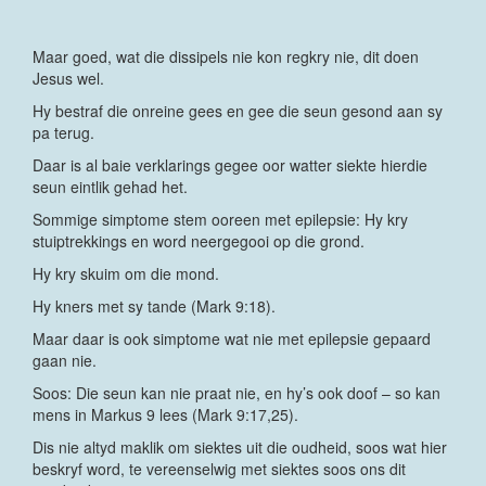
Maar goed, wat die dissipels nie kon regkry nie, dit doen
Jesus wel.
Hy bestraf die onreine gees en gee die seun gesond aan sy
pa terug.
Daar is al baie verklarings gegee oor watter siekte hierdie
seun eintlik gehad het.
Sommige simptome stem ooreen met epilepsie: Hy kry
stuiptrekkings en word neergegooi op die grond.
Hy kry skuim om die mond.
Hy kners met sy tande (Mark 9:18).
Maar daar is ook simptome wat nie met epilepsie gepaard
gaan nie.
Soos: Die seun kan nie praat nie, en hy’s ook doof – so kan
mens in Markus 9 lees (Mark 9:17,25).
Dis nie altyd maklik om siektes uit die oudheid, soos wat hier
beskryf word, te vereenselwig met siektes soos ons dit