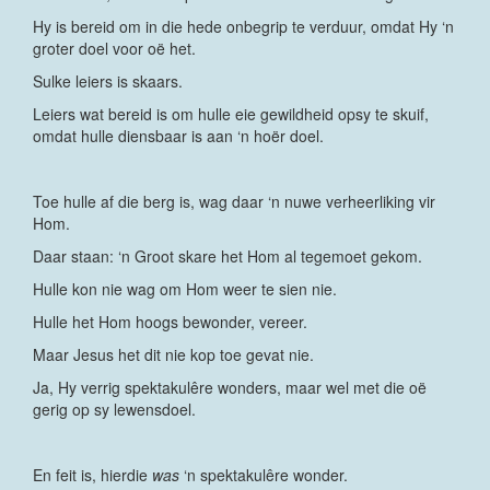
Hy is bereid om in die hede onbegrip te verduur, omdat Hy ‘n
groter doel voor oë het.
Sulke leiers is skaars.
Leiers wat bereid is om hulle eie gewildheid opsy te skuif,
omdat hulle diensbaar is aan ‘n hoër doel.
Toe hulle af die berg is, wag daar ‘n nuwe verheerliking vir
Hom.
Daar staan: ‘n Groot skare het Hom al tegemoet gekom.
Hulle kon nie wag om Hom weer te sien nie.
Hulle het Hom hoogs bewonder, vereer.
Maar Jesus het dit nie kop toe gevat nie.
Ja, Hy verrig spektakulêre wonders, maar wel met die oë
gerig op sy lewensdoel.
En feit is, hierdie
was
‘n spektakulêre wonder.