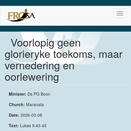
Skip
Toggl
to
naviga
main
content
Voorlopig geen
glorieryke toekoms, maar
vernedering en
oorlewering
Minister:
Ds PG Boon
Church:
Maranata
Date:
2026-03-08
Text:
Lukas 9:43-45