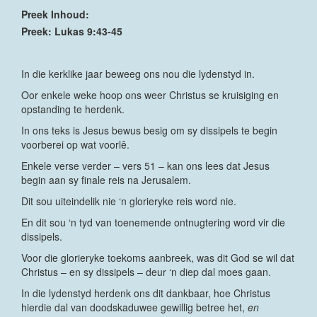
Preek Inhoud:
Preek: Lukas 9:43-45
In die kerklike jaar beweeg ons nou die lydenstyd in.
Oor enkele weke hoop ons weer Christus se kruisiging en
opstanding te herdenk.
In ons teks is Jesus bewus besig om sy dissipels te begin
voorberei op wat voorlê.
Enkele verse verder – vers 51 – kan ons lees dat Jesus
begin aan sy finale reis na Jerusalem.
Dit sou uiteindelik nie ‘n glorieryke reis word nie.
En dit sou ‘n tyd van toenemende ontnugtering word vir die
dissipels.
Voor die glorieryke toekoms aanbreek, was dit God se wil dat
Christus – en sy dissipels – deur ‘n diep dal moes gaan.
In die lydenstyd herdenk ons dit dankbaar, hoe Christus
hierdie dal van doodskaduwee gewillig betree het,
en