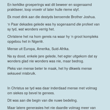
En kerklike groeperings wat dit beweer en sogenaamd
praktiseer, loop vroeër of later hulle rieme styf.
Ek moet dink aan die destyds beroemde Brother Joshua.
‘n Paar dekades gelede was hy sogenaamd
die
profeet van
sy tyd, wat wonders verrig het.
Christene het na hom gereis na waar hy ‘n groot kompleks
opgebou het in Nigerië.
Mense uit Europa, Amerika, Suid-Afrika.
Na sy dood, enkele jare gelede, het egter uitgekom dat sy
wonders glad nie wonders was nie, maar bedrog.
Pleks van mense beter te maak, het hy dikwels mense
seksueel misbruik.
In Christus se tyd was daar inderdaad mense met volmag
om siekes op bevel te genees.
Dit was aan die begin van die nuwe bedeling.
Maar latere generasies het nie daardie volmag meer van