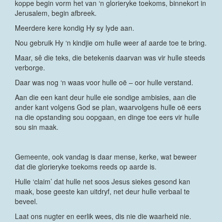
koppe begin vorm het van ‘n glorieryke toekoms, binnekort in
Jerusalem, begin afbreek.
Meerdere kere kondig Hy sy lyde aan.
Nou gebruik Hy ‘n kindjie om hulle weer af aarde toe te bring.
Maar, sê die teks, die betekenis daarvan was vir hulle steeds
verborge.
Daar was nog ‘n waas voor hulle oë – oor hulle verstand.
Aan die een kant deur hulle eie sondige ambisies, aan die
ander kant volgens God se plan, waarvolgens hulle oë eers
na die opstanding sou oopgaan, en dinge toe eers vir hulle
sou sin maak.
Gemeente, ook vandag is daar mense, kerke, wat beweer
dat die glorieryke toekoms reeds op aarde is.
Hulle ‘claim’ dat hulle net soos Jesus siekes gesond kan
maak, bose geeste kan uitdryf, net deur hulle verbaal te
beveel.
Laat ons nugter en eerlik wees, dis nie die waarheid nie.