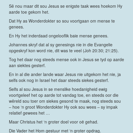
Sê nou maar dit sou Jesus se enigste taak wees hoekom Hy
aarde toe gekom het.
Dat Hy as Wonderdokter so sou voortgaan om mense te
genees.
En Hy het inderdaad ongelooflik baie mense genees.
Johannes skryf dat al sy genesings nie in die Evangelie
opgeskryf kon word nie, dit was te veel (Joh 20:30; 21:25).
Tog het daar nog steeds mense ook in Jesus se tyd op aarde
aan siektes gesterf.
En in al die ander lande waar Jesus nie uitgekom het nie, ja
selfs ook nog in Israel het daar steeds siekes gesterf.
Selfs al sou Jesus in se menslike hoedanigheid ewig
voortgeleef het op aarde tot vandag toe, en steeds oor die
wêreld sou toer om siekes gesond te maak, nog steeds sou
– hoe ‘n groot Wonderdokter Hy ook sou wees – sy impak
relatief gewees het …
Maar Christus het ‘n groter doel voor oë gehad.
Die Vader het Hom gestuur met ‘n groter opdrag.