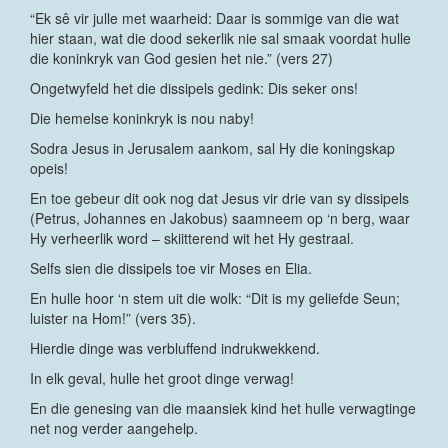
“Ek sê vir julle met waarheid: Daar is sommige van die wat
hier staan, wat die dood sekerlik nie sal smaak voordat hulle
die koninkryk van God gesien het nie.” (vers 27)
Ongetwyfeld het die dissipels gedink: Dis seker ons!
Die hemelse koninkryk is nou naby!
Sodra Jesus in Jerusalem aankom, sal Hy die koningskap
opeis!
En toe gebeur dit ook nog dat Jesus vir drie van sy dissipels
(Petrus, Johannes en Jakobus) saamneem op ‘n berg, waar
Hy verheerlik word – skiitterend wit het Hy gestraal.
Selfs sien die dissipels toe vir Moses en Elia.
En hulle hoor ‘n stem uit die wolk: “Dit is my geliefde Seun;
luister na Hom!” (vers 35).
Hierdie dinge was verbluffend indrukwekkend.
In elk geval, hulle het groot dinge verwag!
En die genesing van die maansiek kind het hulle verwagtinge
net nog verder aangehelp.