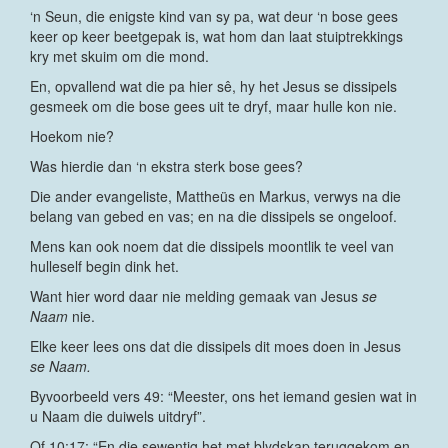
‘n Seun, die enigste kind van sy pa, wat deur ‘n bose gees
keer op keer beetgepak is, wat hom dan laat stuiptrekkings
kry met skuim om die mond.
En, opvallend wat die pa hier sê, hy het Jesus se dissipels
gesmeek om die bose gees uit te dryf, maar hulle kon nie.
Hoekom nie?
Was hierdie dan ‘n ekstra sterk bose gees?
Die ander evangeliste, Mattheüs en Markus, verwys na die
belang van gebed en vas; en na die dissipels se ongeloof.
Mens kan ook noem dat die dissipels moontlik te veel van
hulleself begin dink het.
Want hier word daar nie melding gemaak van Jesus
se
Naam
nie.
Elke keer lees ons dat die dissipels dit moes doen in Jesus
se Naam.
Byvoorbeeld vers 49: “Meester, ons het iemand gesien wat in
u Naam die duiwels uitdryf”.
Of 10:17: “En die sewentig het met blydskap teruggekom en