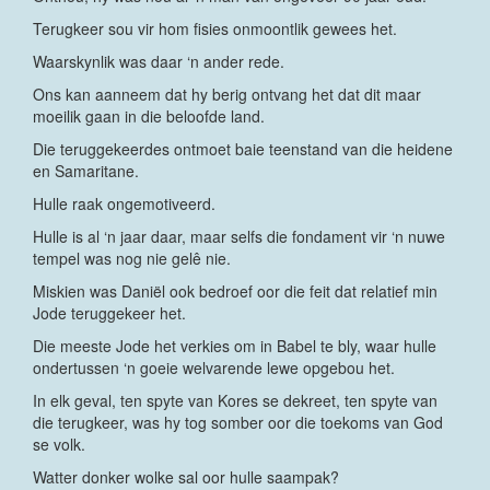
Terugkeer sou vir hom fisies onmoontlik gewees het.
Waarskynlik was daar ‘n ander rede.
Ons kan aanneem dat hy berig ontvang het dat dit maar
moeilik gaan in die beloofde land.
Die teruggekeerdes ontmoet baie teenstand van die heidene
en Samaritane.
Hulle raak ongemotiveerd.
Hulle is al ‘n jaar daar, maar selfs die fondament vir ‘n nuwe
tempel was nog nie gelê nie.
Miskien was Daniël ook bedroef oor die feit dat relatief min
Jode teruggekeer het.
Die meeste Jode het verkies om in Babel te bly, waar hulle
ondertussen ‘n goeie welvarende lewe opgebou het.
In elk geval, ten spyte van Kores se dekreet, ten spyte van
die terugkeer, was hy tog somber oor die toekoms van God
se volk.
Watter donker wolke sal oor hulle saampak?