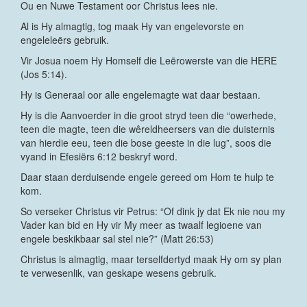
Ou en Nuwe Testament oor Christus lees nie.
Al is Hy almagtig, tog maak Hy van engelevorste en
engeleleërs gebruik.
Vir Josua noem Hy Homself die Leërowerste van die HERE
(Jos 5:14).
Hy is Generaal oor alle engelemagte wat daar bestaan.
Hy is die Aanvoerder in die groot stryd teen die “owerhede,
teen die magte, teen die wêreldheersers van die duisternis
van hierdie eeu, teen die bose geeste in die lug”, soos die
vyand in Efesiërs 6:12 beskryf word.
Daar staan derduisende engele gereed om Hom te hulp te
kom.
So verseker Christus vir Petrus: “Of dink jy dat Ek nie nou my
Vader kan bid en Hy vir My meer as twaalf legioene van
engele beskikbaar sal stel nie?” (Matt 26:53)
Christus is almagtig, maar terselfdertyd maak Hy om sy plan
te verwesenlik, van geskape wesens gebruik.