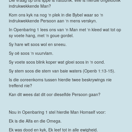
Die vraag op ons lippe is natuurlik: Wie is hierdie ongelooflik
indrukwekkende Man?
Kom ons kyk na nog ‘n plek in die Bybel waar so ‘n
indrukwekkende Persoon aan ‘n mens verskyn.
In Openbaring 1 lees ons van ‘n Man met ‘n kleed wat tot op
sy voete hang, met ‘n goue gordel.
Sy hare wit soos wol en sneeu.
Sy oë soos ‘n vuurvlam.
Sy voete soos blink koper wat gloei soos in ‘n oond.
Sy stem soos die stem van baie waters (Openb 1:13-15).
Is die ooreenkoms tussen hierdie twee beskrywings nie
treffend nie?
Kan dit wees dat dit oor dieselfde Persoon gaan?
Nou in Openbaring 1 stel hierdie Man Homself voor:
Ek is die Alfa en die Omega.
Ek was dood en kyk, Ek leef tot in alle ewigheid.