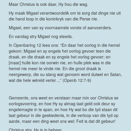
Maar Christus is ook daar, Hy hou die wag.
Hy maak Migael verantwoordelik om te sorg dat dinge nie uit
die hand loop in die koninkryk van die Perse nie.
Migael, een van sy voornaamste vorste of aanvoerders.
En vandag stry Migael nog steeds.
In Openbaring 12 lees ons: “En daar het oorlog in die hemel
gekom: Migael en sy engele het oorlog gevoer teen die
draak, en die draak en sy engele het oorlog gevoer; en
[maar] hulle kon nie oorwin nie, en hulle plek was in die
hemel nie meer te vinde nie. En die groot draak is
neergewerp, die ou slang wat genoem word duiwel en Satan,
wat die hele wêreld verlei ...” (Openb 12:7-9)
Gemeente, ons weet en verstaan maar min oor Christus se
oorlogsvoering, en hoe Hy sy almag laat geld ook deur sy
engelemagte in te span, en hoe Hy wat bo die tyd staan dit
laat gebeur in die geskiedenis, in die verloop van die tyd op
aarde, maar een ding weet ons wel: Feit is dat dit gebeur!
Christus stry, Hy is in beheer.