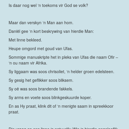
Is daar nog wel ‘n toekoms vir God se volk?
Maar dan verskyn ‘n Man aan hom.
Daniël gee ‘n kort beskrywing van hierdie Man:
Met linne bekleed.
Heupe omgord met goud van Ufas.
Sommige manuskripte het in pleks van Ufas die naam Ofir –
‘n ou naam vir Afrika.
Sy liggaam was soos chrisoliet, ‘n helder groen edelsteen.
Sy gesig het geflikker soos bliksem.
Sy oë was soos brandende fakkels.
Sy arms en voete soos blinkgeskuurde koper.
En as Hy praat, klink dit of ‘n menigte saam in spreekkoor
praat.