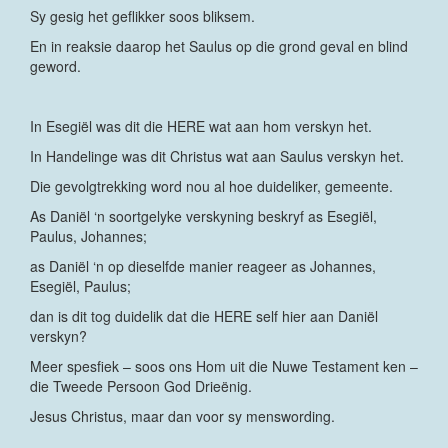
Sy gesig het geflikker soos bliksem.
En in reaksie daarop het Saulus op die grond geval en blind
geword.
In Esegiël was dit die HERE wat aan hom verskyn het.
In Handelinge was dit Christus wat aan Saulus verskyn het.
Die gevolgtrekking word nou al hoe duideliker, gemeente.
As Daniël ‘n soortgelyke verskyning beskryf as Esegiël,
Paulus, Johannes;
as Daniël ‘n op dieselfde manier reageer as Johannes,
Esegiël, Paulus;
dan is dit tog duidelik dat die HERE self hier aan Daniël
verskyn?
Meer spesfiek – soos ons Hom uit die Nuwe Testament ken –
die Tweede Persoon God Drieënig.
Jesus Christus, maar dan voor sy menswording.