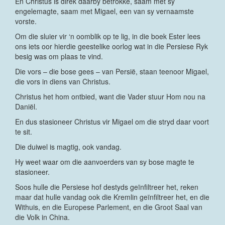
En Christus is direk daarby betrokke, saam met sy
engelemagte, saam met Migael, een van sy vernaamste
vorste.
Om die sluier vir ‘n oomblik op te lig, in die boek Ester lees
ons iets oor hierdie geestelike oorlog wat in die Persiese Ryk
besig was om plaas te vind.
Die vors – die bose gees – van Persië, staan teenoor Migael,
die vors in diens van Christus.
Christus het hom ontbied, want die Vader stuur Hom nou na
Daniël.
En dus stasioneer Christus vir Migael om die stryd daar voort
te sit.
Die duiwel is magtig, ook vandag.
Hy weet waar om die aanvoerders van sy bose magte te
stasioneer.
Soos hulle die Persiese hof destyds geïnfiltreer het, reken
maar dat hulle vandag ook die Kremlin geïnfiltreer het, en die
Withuis, en die Europese Parlement, en die Groot Saal van
die Volk in China.