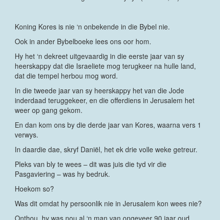
Koning Kores is nie ‘n onbekende in die Bybel nie.
Ook in ander Bybelboeke lees ons oor hom.
Hy het ‘n dekreet uitgevaardig in die eerste jaar van sy
heerskappy dat die Israeliete mog terugkeer na hulle land,
dat die tempel herbou mog word.
In die tweede jaar van sy heerskappy het van die Jode
inderdaad teruggekeer, en die offerdiens in Jerusalem het
weer op gang gekom.
En dan kom ons by die derde jaar van Kores, waarna vers 1
verwys.
In daardie dae, skryf Daniël, het ek drie volle weke getreur.
Pleks van bly te wees – dit was juis die tyd vir die
Pasgaviering – was hy bedruk.
Hoekom so?
Was dit omdat hy persoonlik nie in Jerusalem kon wees nie?
Onthou, hy was nou al ‘n man van ongeveer 90 jaar oud.