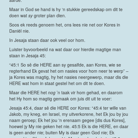
aarde.
Maar in God se hand is hy ‘n stukkie gereedskap om dit te
doen wat
sy
groter plan dien.
Soos ek reeds genoem het, ons lees nie net oor Kores in
Daniël nie.
In Jesaja staan daar ook veel oor hom.
Luister byvoorbeeld na wat daar oor hierdie magtige man
staan in Jesaja 45:
“45:1 So sê die HERE aan sy gesalfde, aan Kores, wie se
regterhand Ek gevat het om nasies voor hom neer te werp” –
ja Kores was magtig, hy het nasies neergewerp, maar dis die
HERE wat hom in staat gestel het om dit te doen.
Maar die HERE het
nog
’n taak vir hom gehad, en daarom
het Hy hom so magtig gemaak om juis dit uit te voer:
Jesaja 45:4, daar sê die HERE oor Kores: “45:4 ter wille van
Jakob, my kneg, en Israel, my uitverkorene, het Ek jou by jou
naam geroep; Ek het jou 'n erenaam gegee [dis dus Kores],
hoewel jy My nie geken het nie. 45:5 Ek is die HERE, en daar
is geen ander nie; buiten My is daar geen God nie; Ek