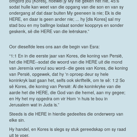
omgord jou [Kores], hoewel jy My nie geken het nie, 45:6
sodat hulle kan weet van die opgang van die son en van sy
ondergang af dat daar buiten My geeneen is nie; Ek is die
HERE, en daar is geen ander nie; ... hy [dis Kores] sal my
stad bou en my ballinge loslaat sonder koopprys en sonder
geskenk, sê die HERE van die leërskare.”
Oor dieselfde lees ons aan die begin van Esra:
“1:1 En in die eerste jaar van Kores, die koning van Persië,
het die HERE--sodat die woord van die HERE uit die mond
van Jeremía vervul sou word--die gees van Kores, die koning
van Persië, opgewek, dat hy 'n oproep deur sy hele
koninkryk laat gaan het, selfs ook skriftelik, om te sê: 1:2 So
sê Kores, die koning van Persië: Al die koninkryke van die
aarde het die HERE, die God van die hemel, aan my gegee;
en Hy het my opgedra om vir Hom 'n huis te bou in
Jerusalem wat in Juda is.”
Steeds is die HERE in hierdie gedeeltes die onderwerp van
elke sin.
Hy handel, en Kores is slegs sy stuk gereedskap om sy raad
uit te voer.