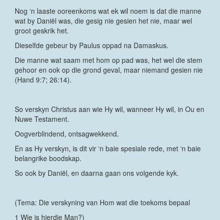
Nog ‘n laaste ooreenkoms wat ek wil noem is dat die manne
wat by Daniël was, die gesig nie gesien het nie, maar wel
groot geskrik het.
Dieselfde gebeur by Paulus oppad na Damaskus.
Die manne wat saam met hom op pad was, het wel die stem
gehoor en ook op die grond geval, maar niemand gesien nie
(Hand 9:7; 26:14).
So verskyn Christus aan wie Hy wil, wanneer Hy wil, in Ou en
Nuwe Testament.
Oogverblindend, ontsagwekkend.
En as Hy verskyn, is dit vir ‘n baie spesiale rede, met ‘n baie
belangrike boodskap.
So ook by Daniël, en daarna gaan ons volgende kyk.
(Tema: Die verskyning van Hom wat die toekoms bepaal
1 Wie is hierdie Man?)