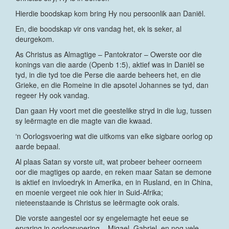
Hierdie boodskap kom bring Hy nou persoonlik aan Daniël.
En, die boodskap vir ons vandag het, ek is seker, al
deurgekom.
As Christus as Almagtige – Pantokrator – Owerste oor die
konings van die aarde (Openb 1:5), aktief was in Daniël se
tyd, in die tyd toe die Perse die aarde beheers het, en die
Grieke, en die Romeine in die apsotel Johannes se tyd, dan
regeer Hy ook vandag.
Dan gaan Hy voort met die geestelike stryd in die lug, tussen
sy leërmagte en die magte van die kwaad.
‘n Oorlogsvoering wat die uitkoms van elke sigbare oorlog op
aarde bepaal.
Al plaas Satan sy vorste uit, wat probeer beheer oorneem
oor die magtiges op aarde, en reken maar Satan se demone
is aktief en invloedryk in Amerika, en in Rusland, en in China,
en moenie vergeet nie ook hier in Suid-Afrika;
nieteenstaande is Christus se leërmagte ook orals.
Die vorste aangestel oor sy engelemagte het eeue se
ervaring in oorlogsvoering – Migael, Gabriel, en nog vele