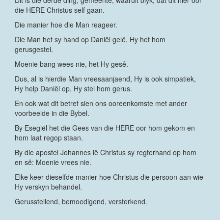
Dit is die derde ding, gemeente, waaruit blyk, dat dit hier oor
die HERE Christus self gaan.
Die manier hoe die Man reageer.
Die Man het sy hand op Daniël gelê, Hy het hom
gerusgestel.
Moenie bang wees nie, het Hy gesê.
Dus, al is hierdie Man vreesaanjaend, Hy is ook simpatiek,
Hy help Daniël op, Hy stel hom gerus.
En ook wat dit betref sien ons ooreenkomste met ander
voorbeelde in die Bybel.
By Esegiël het die Gees van die HERE oor hom gekom en
hom laat regop staan.
By die apostel Johannes lê Christus sy regterhand op hom
en sê: Moenie vrees nie.
Elke keer dieselfde manier hoe Christus die persoon aan wie
Hy verskyn behandel.
Gerusstellend, bemoedigend, versterkend.