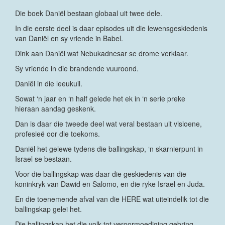
Die boek Daniël bestaan globaal uit twee dele.
In die eerste deel is daar episodes uit die lewensgeskiedenis
van Daniël en sy vriende in Babel.
Dink aan Daniël wat Nebukadnesar se drome verklaar.
Sy vriende in die brandende vuuroond.
Daniël in die leeukuil.
Sowat ‘n jaar en ‘n half gelede het ek in ‘n serie preke
hieraan aandag geskenk.
Dan is daar die tweede deel wat veral bestaan uit visioene,
profesieë oor die toekoms.
Daniël het gelewe tydens die ballingskap, ‘n skarnierpunt in
Israel se bestaan.
Voor die ballingskap was daar die geskiedenis van die
koninkryk van Dawid en Salomo, en die ryke Israel en Juda.
En die toenemende afval van die HERE wat uiteindelik tot die
ballingskap gelei het.
Die ballingskap het die volk tot veroormoediging gebring,