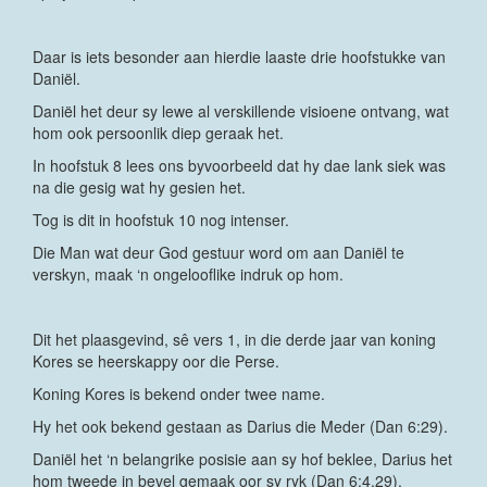
Daar is iets besonder aan hierdie laaste drie hoofstukke van
Daniël.
Daniël het deur sy lewe al verskillende visioene ontvang, wat
hom ook persoonlik diep geraak het.
In hoofstuk 8 lees ons byvoorbeeld dat hy dae lank siek was
na die gesig wat hy gesien het.
Tog is dit in hoofstuk 10 nog intenser.
Die Man wat deur God gestuur word om aan Daniël te
verskyn, maak ‘n ongelooflike indruk op hom.
Dit het plaasgevind, sê vers 1, in die derde jaar van koning
Kores se heerskappy oor die Perse.
Koning Kores is bekend onder twee name.
Hy het ook bekend gestaan as Darius die Meder (Dan 6:29).
Daniël het ‘n belangrike posisie aan sy hof beklee, Darius het
hom tweede in bevel gemaak oor sy ryk (Dan 6:4,29).