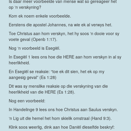
Is daar meer voorbeelde van mense wat so gereageer het
op ‘n verskyning?
Kom ek noem enkele voorbeelde.
Eerstens die apostel Johannes, na wie ek al verwys het.
Toe Christus aan hom verskyn, het hy soos ‘n dooie voor sy
voete geval (Openb 1:17).
Nog ‘n voorbeeld is Esegiël.
In Esegiël 1 lees ons hoe die HERE aan hom verskyn in al sy
heerlikheid.
En Esegiël se reaksie: “toe ek dit sien, het ek op my
aangesig geval” (Es 1:28)
Dit was sy menslike reaksie op die verskyning van die
heerlikheid van die HERE (Es 1:28).
Nog een voorbeeld:
In Handelinge 9 lees ons hoe Christus aan Saulus verskyn.
‘n Lig uit die hemel het hom skielik omstraal (Hand 9:3).
Klink soos weerlig, dink aan hoe Daniël dieselfde beskryf: