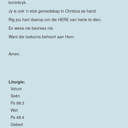
koninkryk.
Jy is ook ‘n stuk gereedskap in Christus se hand.
Rig jou hart daarop om die HERE van harte te dien.
En wees nie bevrees nie.
Want die toekoms behoort aan Hom.
Amen.
Liturgie:
Votum
Seën
Ps 98:3
Wet
Ps 48:4
Gebed