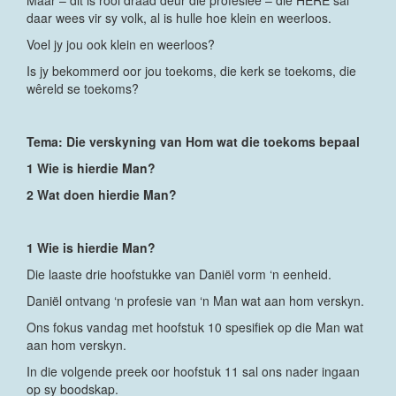
Maar – dit is rooi draad deur die profesieë – die HERE sal
daar wees vir sy volk, al is hulle hoe klein en weerloos.
Voel jy jou ook klein en weerloos?
Is jy bekommerd oor jou toekoms, die kerk se toekoms, die
wêreld se toekoms?
Tema: Die verskyning van Hom wat die toekoms bepaal
1 Wie is hierdie Man?
2 Wat doen hierdie Man?
1 Wie is hierdie Man?
Die laaste drie hoofstukke van Daniël vorm ‘n eenheid.
Daniël ontvang ‘n profesie van ‘n Man wat aan hom verskyn.
Ons fokus vandag met hoofstuk 10 spesifiek op die Man wat
aan hom verskyn.
In die volgende preek oor hoofstuk 11 sal ons nader ingaan
op sy boodskap.