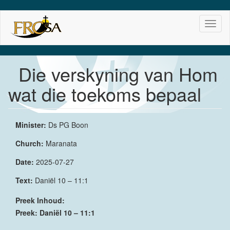
Skip
Toggl
to
naviga
main
content
Die verskyning van Hom
wat die toekoms bepaal
Minister:
Ds PG Boon
Church:
Maranata
Date:
2025-07-27
Text:
Daniël 10 – 11:1
Preek Inhoud:
Preek: Daniël 10 – 11:1