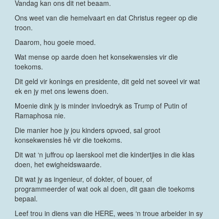
Vandag kan ons dit net beaam.
Ons weet van die hemelvaart en dat Christus regeer op die
troon.
Daarom, hou goeie moed.
Wat mense op aarde doen het konsekwensies vir die
toekoms.
Dit geld vir konings en presidente, dit geld net soveel vir wat
ek en jy met ons lewens doen.
Moenie dink jy is minder invloedryk as Trump of Putin of
Ramaphosa nie.
Die manier hoe jy jou kinders opvoed, sal groot
konsekwensies hê vir die toekoms.
Dit wat ‘n juffrou op laerskool met die kindertjies in die klas
doen, het ewigheidswaarde.
Dit wat jy as ingenieur, of dokter, of bouer, of
programmeerder of wat ook al doen, dit gaan die toekoms
bepaal.
Leef trou in diens van die HERE, wees ‘n troue arbeider in sy