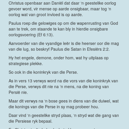
Christus openbaar aan Daniël dat daar ‘n geestelike oorlog
gevoer word, vir mense op aarde onsigbaar, maar tog ‘n
oorlog wat van groot invloed is op aarde.
Paulus roep die gelowiges op om die wapenrusting van God
aan te trek, om staande te kan bly in hierdie onsigbare
oorlogsvoering (Ef 6:13).
Aanvoerder van die vyandige leër is die heerser oor die mag
van die lug, so beskryf Paulus die Satan in Efesiërs 2:2.
Hy het engele, demone, onder hom, wat hy uitplaas op
strategiese plekke.
So ook in die koninkryk van die Perse.
As in vers 13 verwys word na die vors van die koninkryk van
die Perse, verwys dit nie na ‘n mens, na die koning van
Persië nie.
Maar dit verwys na ‘n bose gees in diens van die duiwel, wat
die konings van die Perse in sy mag probeer hou.
Daar vind ‘n geestelike stryd plaas, ‘n stryd wat die gang van
die Persiese ryk bepaal.